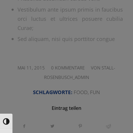
Vestibulum ante ipsum primis in faucibus
orci luctus et ultrices posuere cubilia
Curae;
Sed aliquam, nisi quis porttitor congue
/
/
MAI 11, 2015
0 KOMMENTARE
VON
STALL-
ROSENBUSCH_ADMIN
SCHLAGWORTE:
FOOD
,
FUN
Eintrag teilen
Umschalten auf hohe Kontraste