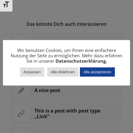
Schrift vergrößern
Das könnte Dich auch interessieren
A small gallery
Wir benutzen Cookies, um Ihnen eine einfachere
Nutzung der Seite zu ermöglichen. Mehr dazu erfahren
Sie in unserer
Datenschutzerklärung.
A nice entry
Anpassen
Alle Ablehnen
Alle akzeptieren
A nice post
This is a post with post type
„Link“