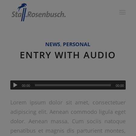
NEWS
,
PERSONAL
ENTRY WITH AUDIO
00:00
00:00
Lorem ipsum dolor sit amet, consectetuer
adipiscing elit. Aenean commodo ligula eget
dolor. Aenean massa. Cum sociis natoque
penatibus et magnis dis parturient montes,