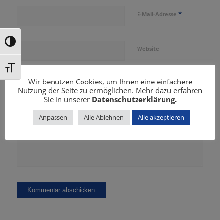
*
E-Mail-Adresse
Umschalten auf hohe Kontraste
Website
Schrift vergrößern
Wir benutzen Cookies, um Ihnen eine einfachere
Name, E-Mail-Adresse und Website in diesem Browser für
Nutzung der Seite zu ermöglichen. Mehr dazu erfahren
meinen nächsten Kommentar speichern.
Sie in unserer
Datenschutzerklärung.
Anpassen
Alle Ablehnen
Alle akzeptieren