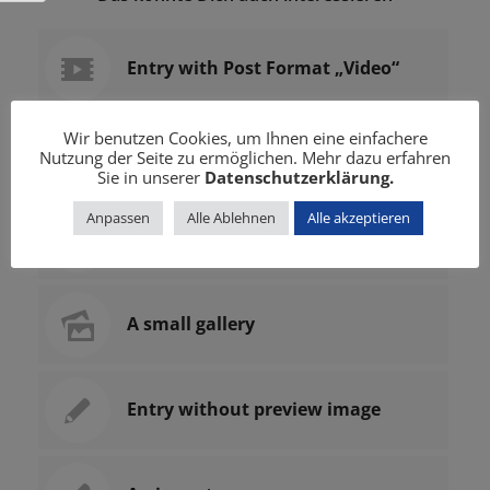
Entry with Post Format „Video“
Wir benutzen Cookies, um Ihnen eine einfachere
This is a post with post type
Nutzung der Seite zu ermöglichen. Mehr dazu erfahren
„Link“
Sie in unserer
Datenschutzerklärung.
Anpassen
Alle Ablehnen
Alle akzeptieren
Entry with Audio
A small gallery
Entry without preview image