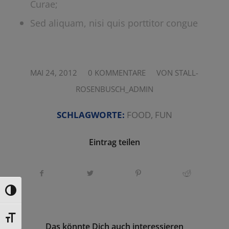
Curae;
Sed aliquam, nisi quis porttitor congue
/
/
MAI 24, 2012
0 KOMMENTARE
VON
STALL-
ROSENBUSCH_ADMIN
SCHLAGWORTE:
FOOD
,
FUN
Eintrag teilen
Umschalten auf hohe Kontraste
Schrift vergrößern
Das könnte Dich auch interessieren