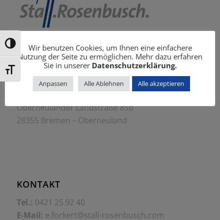
Umschalten auf hohe Kontraste
Wir benutzen Cookies, um Ihnen eine einfachere
Nutzung der Seite zu ermöglichen. Mehr dazu erfahren
Sie in unserer
Datenschutzerklärung.
Schrift vergrößern
Anpassen
Alle Ablehnen
Alle akzeptieren
STALL ROSENBUSCH
Oberneulander Landstraße 85b
28355 Bremen – Oberneuland
KONTAKT
Tel.:
0421 25 92 40
E-Mail:
e.forkert@stall-rosenbusch.com