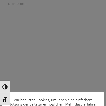
quis enim.
Umschalten auf hohe Kontraste
Wir benutzen Cookies, um Ihnen eine einfachere
Schrift vergrößern
Nutzung der Seite zu ermöglichen. Mehr dazu erfahren