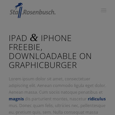
&
IPAD
IPHONE
FREEBIE,
DOWNLOADABLE ON
GRAPHICBURGER
Lorem ipsum dolor sit amet, consectetuer
adipiscing elit. Aenean commodo ligula eget dolor.
Aenean massa. Cum sociis natoque penatibus et
magnis
dis parturient montes, nascetur
ridiculus
mus. Donec quam felis, ultricies nec, pellentesque
eu, pretium quis, sem. Nulla consequat massa