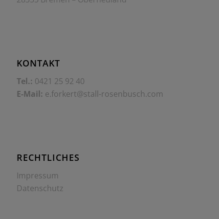
KONTAKT
Tel.:
0421 25 92 40
E-Mail:
e.forkert@stall-rosenbusch.com
RECHTLICHES
Impressum
Datenschutz